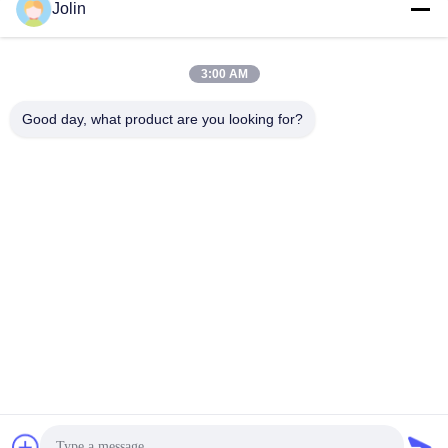
Jolin
สื่อสังคม
3:00 AM
ติดต่อเร็ว
Good day, what product are you looking for?
โทรศัพท์
86--18030153827
อีเมล
info@saltnpeppergrinder.com
ที่อยู่
ยูนิต 1008 หออาคาร B อาคารทรัพยากรของจีน ซอยฮูบินตะวัน
ออกที่ 95 เขตซิมิง เชียงราย จีน 361004
นโยบายความเป็นส่วนตัว
|
แผนผังเว็บไซต์
จีน คุณภาพดี เครื่องบดพริกพลาสติก ผู้จัดจําหน่าย.ลิขสิทธิ์ 2024-