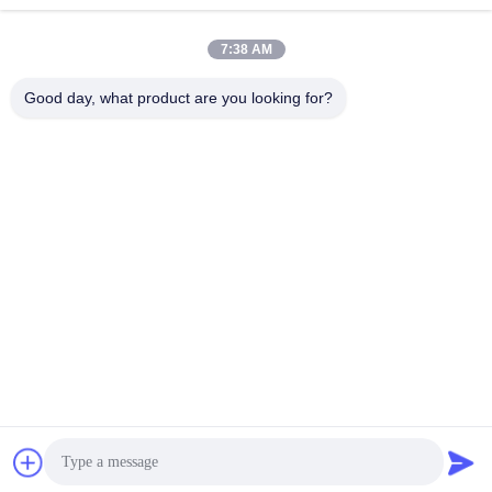
7:38 AM
ติดต่อเร็ว
Good day, what product are you looking for?
โทรศัพท์
86--18030153827
อีเมล
info@saltnpeppergrinder.com
ที่อยู่
ยูนิต 1008 หออาคาร B อาคารทรัพยากรของจีน ซอยฮูบินตะวัน
ออกที่ 95 เขตซิมิง เชียงราย จีน 361004
นโยบายความเป็นส่วนตัว
|
แผนผังเว็บไซต์
จีน คุณภาพดี เครื่องบดพริกพลาสติก ผู้จัดจําหน่าย.ลิขสิทธิ์ 2024-
2026 KAIRUN CO.,LIMITED สิทธิทั้งหมดถูกเก็บไว้