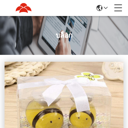
บล็อก