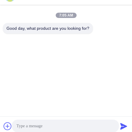
7:05 AM
ติดต่อเร็ว
Good day, what product are you looking for?
โทรศัพท์
86--18030153827
อีเมล
info@saltnpeppergrinder.com
ที่อยู่
ยูนิต 1008 หออาคาร B อาคารทรัพยากรของจีน ซอยฮูบินตะวัน
ออกที่ 95 เขตซิมิง เชียงราย จีน 361004
นโยบายความเป็นส่วนตัว
|
แผนผังเว็บไซต์
จีน คุณภาพดี เครื่องบดพริกพลาสติก ผู้จัดจําหน่าย.ลิขสิทธิ์ 2024-
2026 KAIRUN CO.,LIMITED สิทธิทั้งหมดถูกเก็บไว้