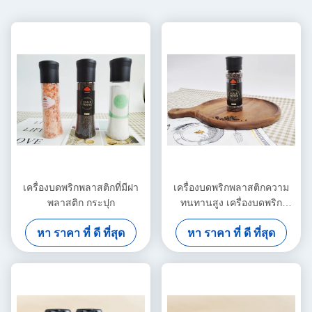
เครื่องบดพริกพลาสติกที่มีฝา
เครื่องบดพริกพลาสติกความ
พลาสติก กระปุก
ทนทานสูง เครื่องบดพริก
พลาสติกที่ใช้ง่าย
หา ราคา ที่ ดี ที่สุด
หา ราคา ที่ ดี ที่สุด