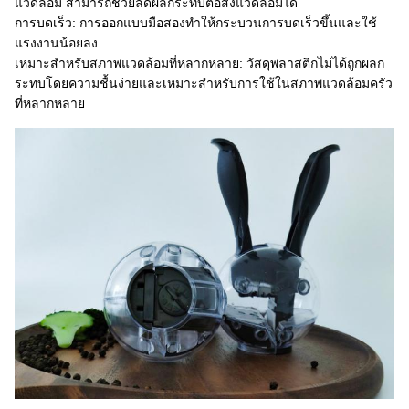
แวดล้อม สามารถช่วยลดผลกระทบต่อสิ่งแวดล้อมได้
การบดเร็ว: การออกแบบมือสองทําให้กระบวนการบดเร็วขึ้นและใช้
แรงงานน้อยลง
เหมาะสําหรับสภาพแวดล้อมที่หลากหลาย: วัสดุพลาสติกไม่ได้ถูกผลก
ระทบโดยความชื้นง่ายและเหมาะสําหรับการใช้ในสภาพแวดล้อมครัว
ที่หลากหลาย