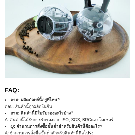
FAQ:
ถาม: ผลิตภัณฑ์นี้อยู่ที่ไหน?
ตอบ: สินค้านี้ถูกผลิตในจีน
ถาม: สินค้านี้มีใบรับรองอะไรบ้าง?
A: สินค้านี้ได้รับการรับรองจาก ISO, SGS, BRC
และ
โคเชอร์
Q: จํานวนการสั่งซื้อขั้นต่ําสําหรับสินค้านี้คืออะไร?
A: จํานวนการสั่งซื้อขั้นต่ําสําหรับสินค้านี้คือ
โปร่ง
.