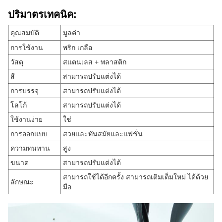
ปริมาตรเทคนิค:
คุณสมบัติ
มูลค่า
การใช้งาน
พริก เกลือ
วัสดุ
สแตนเลส + พลาสติก
สี
สามารถปรับแต่งได้
การบรรจุ
สามารถปรับแต่งได้
โลโก้
สามารถปรับแต่งได้
ใช้งานง่าย
ใช่
การออกแบบ
สวยและทันสมัยและแฟชั่น
ความทนทาน
สูง
ขนาด
สามารถปรับแต่งได้
สามารถใช้ได้อีกครั้ง สามารถเติมเต็มใหม่ ได้ด้วย
ลักษณะ
มือ