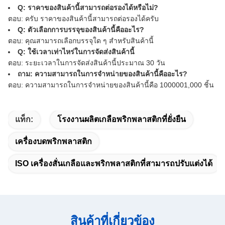
Q: ราคาของสินค้านี้สามารถต่อรองได้หรือไม่?
ตอบ: ครับ ราคาของสินค้านี้สามารถต่อรองได้ครับ
Q: ตัวเลือกการบรรจุของสินค้านี้คืออะไร?
ตอบ: คุณสามารถเลือกบรรจุใด ๆ สําหรับสินค้านี้
Q: ใช้เวลาเท่าไหร่ในการจัดส่งสินค้านี้
ตอบ: ระยะเวลาในการจัดส่งสินค้านี้ประมาณ 30 วัน
ถาม: ความสามารถในการจําหน่ายของสินค้านี้คืออะไร?
ตอบ: ความสามารถในการจําหน่ายของสินค้านี้คือ 1000001,000 ชิ้น
แท็ก:
โรงงานผลิตเกลือพริกพลาสติกที่ยั่งยืน
เครื่องบดพริกพลาสติก
ISO เครื่องสั่นเกลือและพริกพลาสติกที่สามารถปรับแต่งได้
สินค้าที่เกี่ยวข้อง