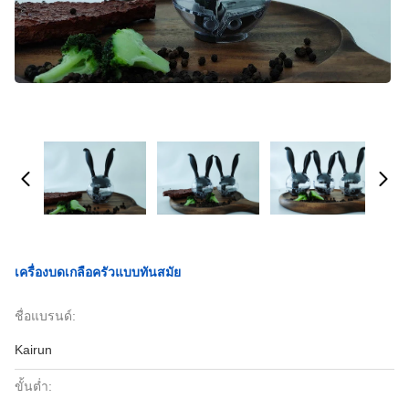
เครื่องบดเกลือครัวแบบทันสมัย
ชื่อแบรนด์:
Kairun
ขั้นต่ำ: