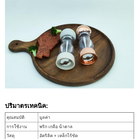
ปริมาตรเทคนิค:
คุณสมบัติ
มูลค่า
การใช้งาน
พริก เกลือ น้ําตาล
วัสดุ
อัคริลิค + เหล็กไร้ขัด