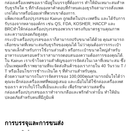
กล่องเครื่องเทศของเรามีอยู่ในบรรจุที่ต้องการ ทําให้มันเหมาะสมสําห
รับธุรกิจใด ๆ ที่กําลังมองหาคําตอบที่กําหนดเองธุรกิจสามารถสั่งแพค
เกจได้มากหรือน้อยเท่าที่พวกเขาต้องการ.
แพ็คเกจเครื่องปรุงรสของ Kairun ถูกผลิตในประเทศจีน และได้รับการ
รับรองจากหลายองค์กร เช่น QS, FDA, KOSHER, HACCP และ
BRCทําให้กล่องเครื่องปรุงรสของพวกเราตรงกับมาตรฐานคุณภาพ
และความปลอดภัยสูงสุด.
กระเป๋าเครื่องปรุงรสของเราก็สามารถปรับขนาดได้ด้วย คุณสามารถ
เลือกขนาดที่เหมาะสมกับธุรกิจของคุณได้ ไม่ว่าคุณต้องการกระเป๋า
ขนาดเล็กสําหรับการใช้งานส่วนตัว หรือกระเป๋าขนาดใหญ่สําหรับ
อาหารแบบครอบครัวเราสามารถตอบสนองความต้องการของคุณได้.
ใน Kairun เราเข้าใจความสําคัญของการจัดส่งในเวลาที่เหมาะสม ซึ่ง
เป็นเหตุผลที่เราพยายามที่จะจัดส่งสินค้าของเราภายใน 40 วันรวม T /
T หรือเงื่อนไขการชําระเงินใด ๆ ที่ทํางานสําหรับคุณ.
ด้วยความสามารถในการจัดสรรของ 100,000คุณสามารถมั่นใจได้ว่า
คุณจะมีกล่องเครื่องเทศที่พออยู่เสมอ และเมื่อไม่ได้ใช้กล่องเครื่องเทศ
ของเรา ควรเก็บไว้ในที่เย็นและแห้ง เพื่อรักษาความสดชื่น
กล่องเครื่องปรุงรสของเราทําจากเกลือและพริกดําเท่านั้น ทําให้มัน
ปลอดภัยสําหรับคนที่มีภูมิแพ้
การบรรจุและการขนส่ง