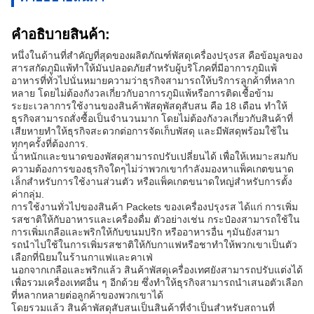
คําอธิบายสินค้า:
หนึ่งในด้านที่สําคัญที่สุดของผลิตภัณฑ์พัสดุเครื่องปรุงรส คือข้อมูลของ
สารสกัดภูมิแพ้ทําให้มันปลอดภัยสําหรับผู้บริโภคที่มีอาการภูมิแพ้
อาหารที่ทั่วไปนั่นหมายความว่าธุรกิจสามารถให้บริการลูกค้าที่หลาก
หลาย โดยไม่ต้องกังวลเกี่ยวกับอาการภูมิแพ้หรือการติดเชื้อข้าม
ระยะเวลาการใช้งานของสินค้าพัสดุพัสดุสับสน คือ 18 เดือน ทําให้
ธุรกิจสามารถสั่งซื้อเป็นจํานวนมาก โดยไม่ต้องกังวลเกี่ยวกับสินค้าที่
เสียหายทําให้ธุรกิจสะดวกต่อการจัดเก็บพัสดุ และมีพัสดุพร้อมใช้ใน
ทุกๆครั้งที่ต้องการ.
น้ําหนักและขนาดของพัสดุสามารถปรับเปลี่ยนได้ เพื่อให้เหมาะสมกับ
ความต้องการของธุรกิจใดๆไม่ว่าพวกเขากําลังมองหาแพ็คเกตขนาด
เล็กสําหรับการใช้งานส่วนตัว หรือแพ็คเกตขนาดใหญ่สําหรับการตั้ง
ค่ากลุ่ม.
การใช้งานทั่วไปของสินค้า Packets ของเครื่องปรุงรส ได้แก่ การเพิ่ม
รสชาติให้กับอาหารและเครื่องดื่ม ตัวอย่างเช่น กระป๋องสามารถใช้ใน
การเพิ่มเกลือและพริกให้กับขนมปริก หรืออาหารอื่น ๆมันยังสามา
รถนําไปใช้ในการเพิ่มรสชาติให้กับกาแฟหรือชาทําให้พวกเขาเป็นตัว
เลือกที่นิยมในร้านกาแฟและคาเฟ่
นอกจากเกลือและพริกแล้ว สินค้าพัสดุเครื่องเทศยังสามารถปรับแต่งได้
เพื่อรวมเครื่องเทศอื่น ๆ อีกด้วย ซึ่งทําให้ธุรกิจสามารถนําเสนอตัวเลือก
ที่หลากหลายต่อลูกค้าของพวกเขาได้
โดยรวมแล้ว สินค้าพัสดุสับสนเป็นสินค้าที่จําเป็นสําหรับสถานที่