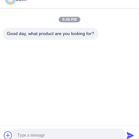
สื่อสังคม
9:46 PM
ติดต่อเร็ว
Good day, what product are you looking for?
โทรศัพท์
86--18030153827
อีเมล
info@saltnpeppergrinder.com
ที่อยู่
ยูนิต 1008 หออาคาร B อาคารทรัพยากรของจีน ซอยฮูบินตะวัน
ออกที่ 95 เขตซิมิง เชียงราย จีน 361004
นโยบายความเป็นส่วนตัว
|
แผนผังเว็บไซต์
จีน คุณภาพดี เครื่องบดพริกพลาสติก ผู้จัดจําหน่าย.ลิขสิทธิ์ 2024-
2026 KAIRUN CO.,LIMITED สิทธิทั้งหมดถูกเก็บไว้